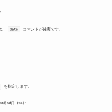
る
は、
コマンドが確実です。
date
を指定します。
%m月%d日 (%A)"
